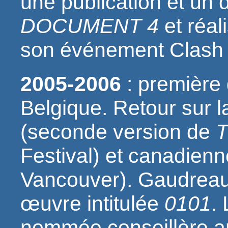
une publication et un 
DOCUMENT 4
et réal
son événement Clash 
2005-2006
: première
Belgique. Retour sur l
(seconde version de
T
Festival) et canadienn
Vancouver). Gaudreau
œuvre intitulée
0101
.
nommée conseillère ar