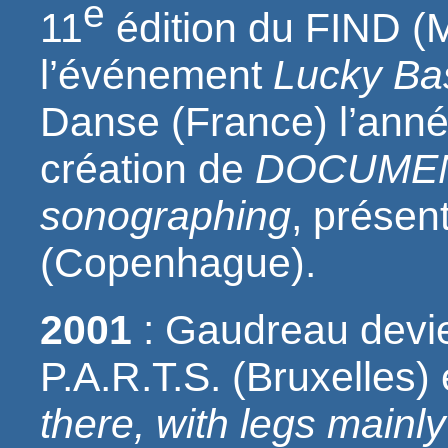
e
11
édition du FIND (M
l’événement
Lucky Ba
Danse (France) l’anné
création de
DOCUMEN
sonographing
, présen
(Copenhague).
2001
: Gaudreau devie
P.A.R.T.S. (Bruxelles)
there, with legs mainly