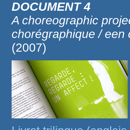
DOCUMENT 4
A choreographic projec
chorégraphique / een 
(2007)