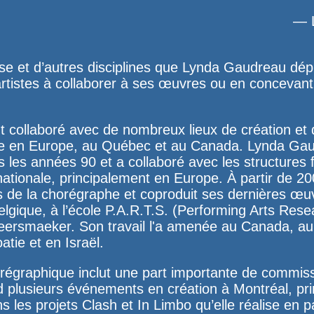
— 
danse et d’autres disciplines que Lynda Gaudreau d
 artistes à collaborer à ses œuvres ou en concevant
collaboré avec de nombreux lieux de création et d
ine en Europe, au Québec et au Canada. Lynda Ga
 les années 90 et a collaboré avec les structures 
nationale, principalement en Europe. À partir de 20
s de la chorégraphe et coproduit ses dernières œuv
lgique, à l’école
P.A.R.T.S
. (Performing Arts Rese
ersmaeker. Son travail l'a amenée au Canada, au B
tie et en Israël.
régraphique inclut une part importante de commis
d plusieurs événements en création à Montréal, pr
ns les projets
Clash
et
In Limbo
qu’elle réalise en p