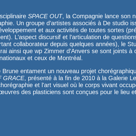
sciplinaire
SPACE OUT
, la Compagnie lance son 
phie. Un groupe d’artistes associés à De studio is
 développement et aux activités de toutes sortes (pr
t). L’aspect discursif et l’articulation de questio
rtant collaborateur depuis quelques années), le
St
rai ainsi que
wp Zimmer
d’Anvers se sont joints à 
rnationaux et ceux de Montréal.
Brune entament un nouveau projet chorégraphiqu
F GRACE
, présenté à la fin de 2010 à la
Galerie L
horégraphie et l'art visuel où le corps vivant occup
 œuvres des plasticiens sont conçues pour le lieu e