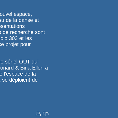
nouvel espace,
su de la danse et
ésentations
ns de recherche sont
udio 303
et les
ce projet pour
e sériel
OUT
qui
eonard & Bina Ellen
à
e l'espace de la
t se déploient de