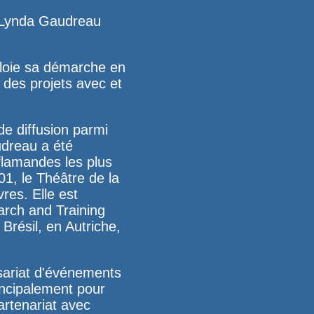
Lynda Gaudreau
éploie sa démarche en
 des projets avec et
e diffusion parmi
udreau a été
flamandes les plus
01, le
Théâtre de la
res. Elle est
arch and Training
résil, en Autriche,
sariat d'événements
incipalement pour
artenariat avec